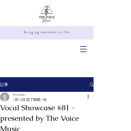
Bringing melodies to life
記事
linoranze
2月23日
読了時間: 1分
Vocal Showcase #81 ~
presented by The Voice
Music