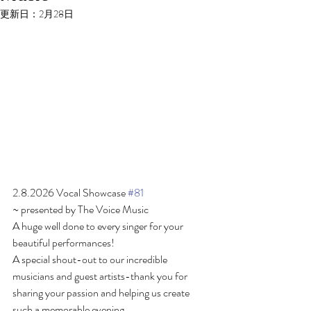
更新日：
2月28日
2.8.2026 Vocal Showcase 
#81
~ presented by The Voice Music
A huge well done to every singer for your 
beautiful performances! 
A special shout-out to our incredible 
musicians and guest artists-thank you for 
sharing your passion and helping us create 
such a memorable evening.