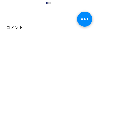
コメント
コメントを追加…
TAMA PLAZA
5/25(月)東京
JAZZ&ARTS FESTIVAL
ジャズ＆アーツ
Jazz Vocal Workshop by
ティバル：LIVE
Cathy Segal-Garcia
SESSIONS
COME
JOIN US!
Contact Us - お問い合わせ -
メールアドレス