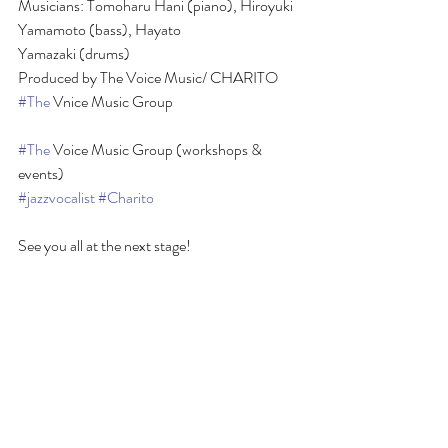
Musicians: Tomoharu Hani (piano), Hiroyuki 
Yamamoto (bass), Hayato
Yamazaki (drums)
Produced by The Voice Music/ CHARITO
#The
 Vnice Music Group
#The
 Voice Music Group (workshops & 
events)
#jazzvocalist
#Charito
See you all at the next stage!