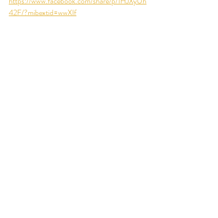
https://www.facebook.com/share/p/1HJXyUh
42F/?mibextid=wwXIf