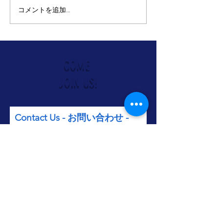
コメントを追加…
TAMA PLAZA
5/25(月)東京
JAZZ&ARTS FESTIVAL
ジャズ＆アーツ
Jazz Vocal Workshop by
ティバル：LIVE
Cathy Segal-Garcia
SESSIONS
COME
JOIN US!
Contact Us - お問い合わせ -
メールアドレス
件名
メッセージ内容